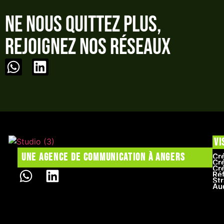
Ne nous quittez plus,
rejoignez nos réseaux
Vi
Une agence de communication à Angers
Cré
Cré
Cr
Ré
Str
Au