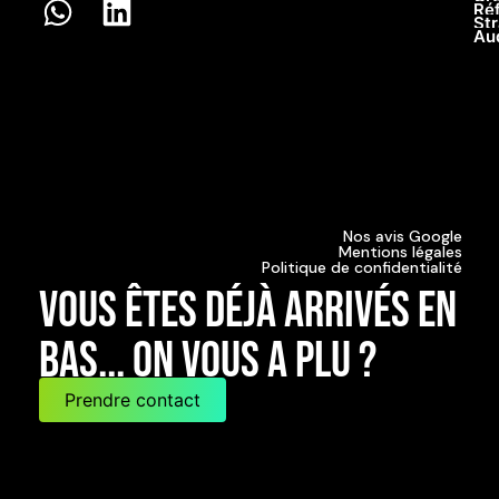
Ré
Str
Au
Nos avis Google
Mentions légales
Politique de confidentialité
Vous êtes déjà arrivés en
bas... on vous a plu ?
Prendre contact