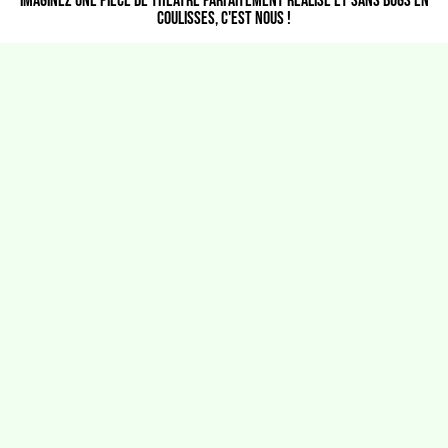
Imaginez une pièce de théâtre parfaitement réalisé et sans bugs en
coulisses, c'est nous !