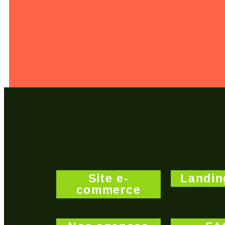
Site e-
Landin
commerce