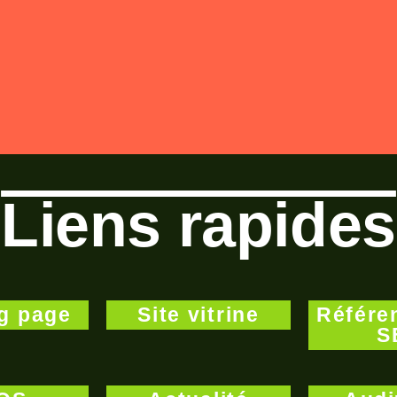
Liens rapides
g page
Site vitrine
Référe
S