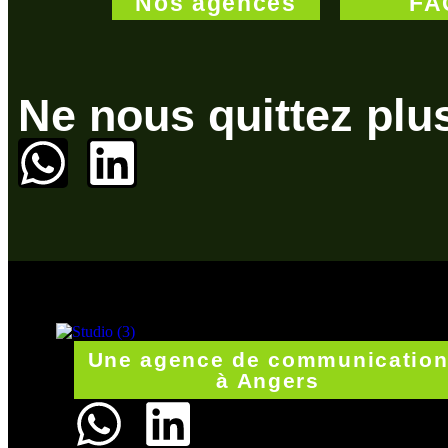
Nos agences
FA
Ne nous quittez plu
Une agence de communicatio
à Angers