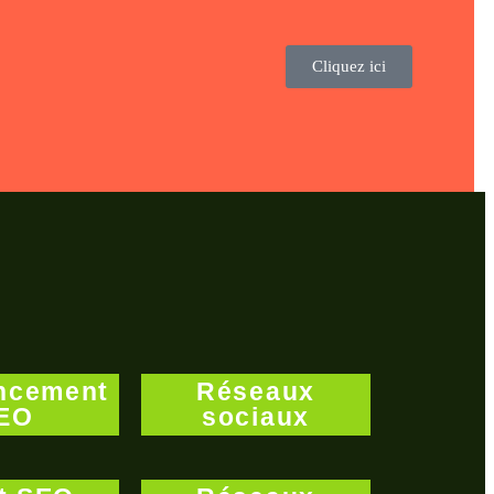
Cliquez ici
ncement
Réseaux
EO
sociaux