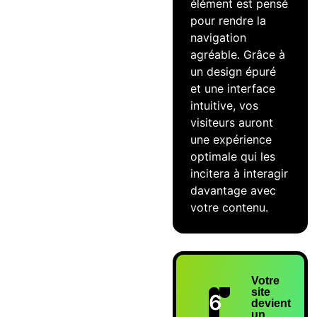
élément est pensé
pour rendre la
navigation
agréable. Grâce à
un design épuré
et une interface
intuitive, vos
visiteurs auront
une expérience
optimale qui les
incitera à interagir
davantage avec
votre contenu.
Votre
site
6
devient
un