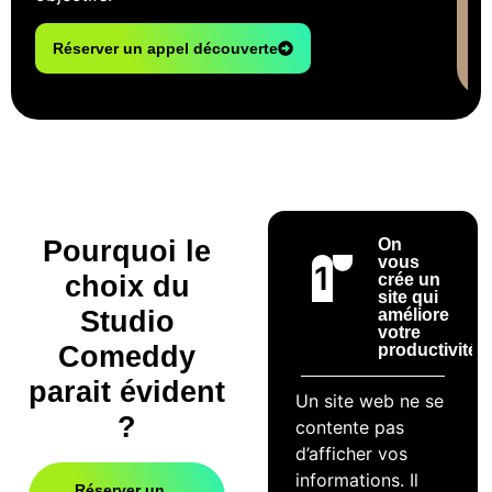
Réserver un appel découverte
Pourquoi le
On
vous
1
choix du
crée un
site qui
Studio
améliore
votre
Comeddy
productivité
parait évident
Un site web ne se
?
contente pas
d’afficher vos
informations. Il
Réserver un