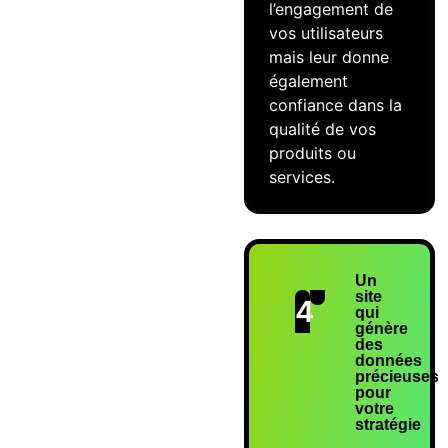
l’engagement de
vos utilisateurs
mais leur donne
également
confiance dans la
qualité de vos
produits ou
services.
Un
site
4
qui
génère
des
données
précieuses
pour
votre
stratégie