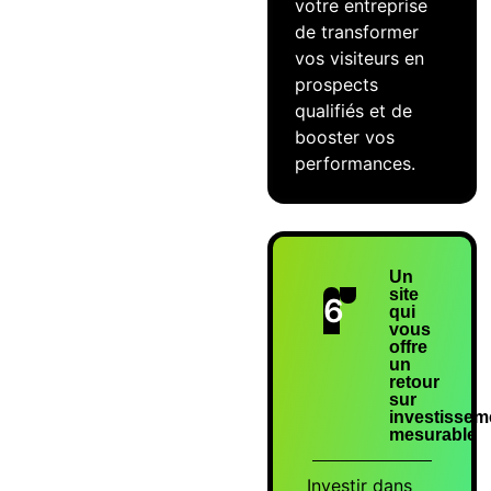
votre entreprise
de transformer
vos visiteurs en
prospects
qualifiés et de
booster vos
performances.
Un
site
6
qui
vous
offre
un
retour
sur
investissem
mesurable
Investir dans