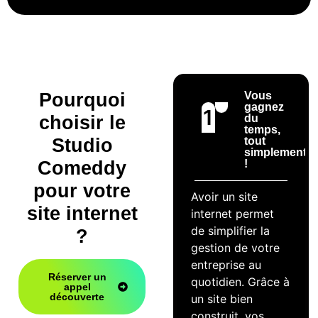
Pourquoi
Vous
gagnez
1
choisir
le
du
temps,
Studio
tout
simplement
Comeddy
!
pour votre
Avoir un site
site internet
internet permet
de simplifier la
?
gestion de votre
entreprise au
Réserver un
quotidien. Grâce à
appel
découverte
un site bien
construit, vos