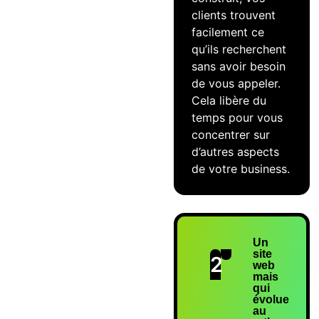
clients trouvent
facilement ce
qu’ils recherchent
sans avoir besoin
de vous appeler.
Cela libère du
temps pour vous
concentrer sur
d’autres aspects
de votre business.
Un
site
2
web
mais
qui
évolue
au