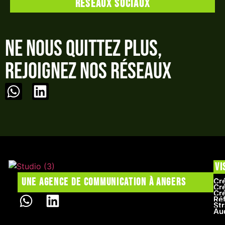
Réseaux sociaux
Ne nous quittez plus,
rejoignez nos réseaux
Vi
Une agence de communication à Angers
Cré
Cré
Cr
Ré
Str
Au