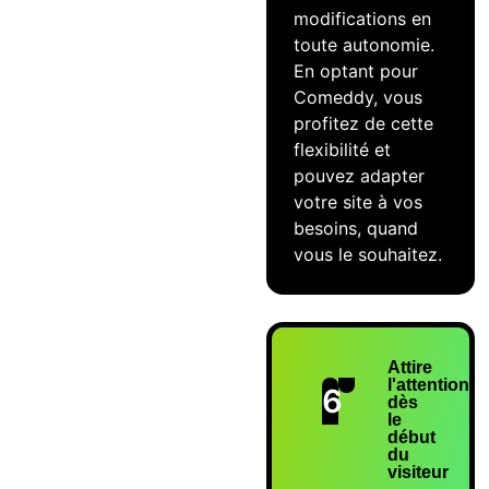
modifications en
toute autonomie.
En optant pour
Comeddy, vous
profitez de cette
flexibilité et
pouvez adapter
votre site à vos
besoins, quand
vous le souhaitez.
Attire
l'attention
6
dès
le
début
du
visiteur