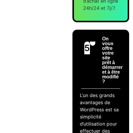
d’achat en ligne
24h/24 et 7j/7.
On
vous
5
offre
votre
site
prêt à
démarrer
et à être
modifié
?
L’un des grands
avantages de
WordPress est sa
simplicité
d’utilisation pour
effectuer des