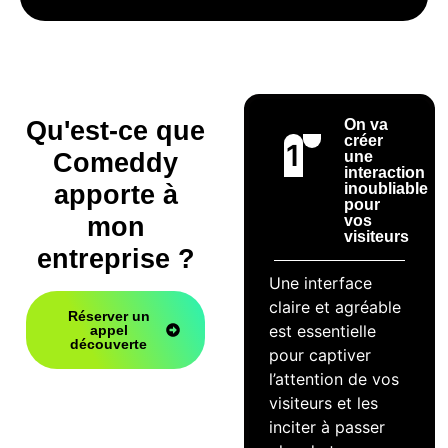
Qu'est-ce que
On va
créer
1
Comeddy
une
interaction
apporte à
inoubliable
pour
mon
vos
visiteurs
entreprise ?
Une interface
claire et agréable
Réserver un
est essentielle
appel
découverte
pour captiver
l’attention de vos
visiteurs et les
inciter à passer