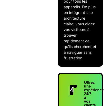
pour tous les
appareils. De plus,
en intégrant une
architecture
claire, vous aidez
vos visiteurs à
trouver
rapidement ce
qu’ils cherchent et
à naviguer sans
frustration.
Offrez
une
4
expérience
24/7
à
vos
clients